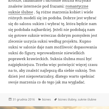
krótsze, falbaniaste i skromne mozna wszystko
znaleśw internecie pod frazami:
romantyczne
suknie ślubne
. Są różne marzenia kobiet i wiele
różnych modeli się im podoba. Dobrze jest wybrać
się do salonu sukien i wybrać tę, która będzie nam
się podobała najbardziej. Jeżeli nie podobają nam
się gotowe suknie wówczas dobrym pomysłem jest
zlecenie uszycia sukni według projektu. Kupno
sukni w salonie daje nam możliwość dopasowania
sukni do figury, wprowadzenie niewielkich
poprawek krawieckich. Suknia ślubna musi być
najpiękniejsza. Trzeba więc poświęcić więcej czasu
na to, aby znaleźć najlepszą dla siebie suknię. Ten
dzień jest niepowtarzalny, dlatego warto spełniać
swoje marzenia co do tego jak ma wygladać.
Data
Kategorie
Tagi
31 grudnia 2016
biznes
biznes ślubny
,
suknie ślubne
publikacji