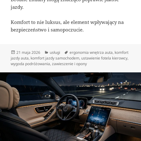
jazdy.
Komfort to nie luksus, ale element wpływający na
bezpieczeństwo i samopoczucie.
Data
Kategorie
Tagi
21 maja 2026
usługi
ergonomia wnętrza auta
,
komfort
publikacji
jazdy auta
,
komfort jazdy samochodem
,
ustawienie fotela kierowcy
,
wygoda podróżowania
,
zawieszenie i opony