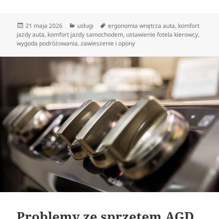
Data
Kategorie
Tagi
21 maja 2026
usługi
ergonomia wnętrza auta
,
komfort
publikacji
jazdy auta
,
komfort jazdy samochodem
,
ustawienie fotela kierowcy
,
wygoda podróżowania
,
zawieszenie i opony
Problemy ze sprzętem AGD