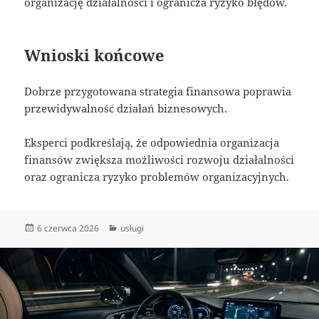
organizację działalności i ogranicza ryzyko błędów.
Wnioski końcowe
Dobrze przygotowana strategia finansowa poprawia
przewidywalność działań biznesowych.
Eksperci podkreślają, że odpowiednia organizacja
finansów zwiększa możliwości rozwoju działalności
oraz ogranicza ryzyko problemów organizacyjnych.
Data
Kategorie
6 czerwca 2026
usługi
publikacji