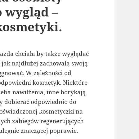
o wygląd –
kosmetyki.
Każda chciała by także wyglądać
 jak najdłużej zachowała swoją
lęgnować. W zależności od
 odpowiedni kosmetyk. Niektóre
zeba nawilżenia, inne borykają
amy dobierać odpowiednio do
doświadczonej kosmetyczki na
nnych zabiegów regenerujących
ulegnie znaczącej poprawie.