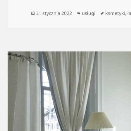
Data
Kategorie
Tagi
31 stycznia 2022
usługi
ksmetyki
,
ł
publikacji