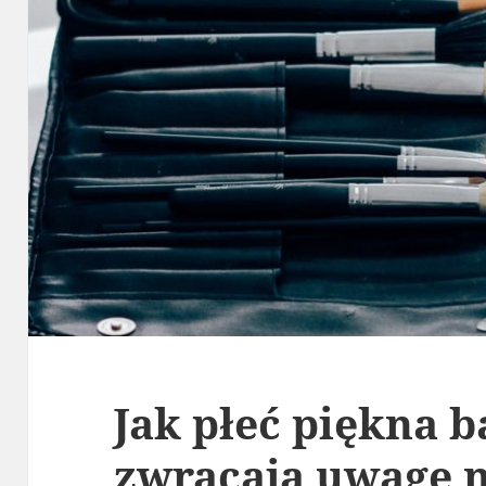
Jak płeć piękna 
zwracają uwagę n