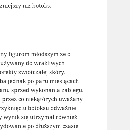
zniejszy niż botoks.
any figurom młodszym ze o
t używany do wrażliwych
orekty zwiotczałej skóry.
ba jednak po paru miesiącach
stanu sprzed wykonania zabiegu.
ki przez co niekątórych uważany
trzyknięciu botoksu odważnie
by wynik się utrzymał również
cydowanie po dłuższym czasie