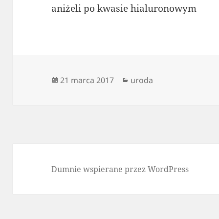
aniżeli po kwasie hialuronowym
Data
Kategorie
21 marca 2017
uroda
publikacji
Dumnie wspierane przez WordPress