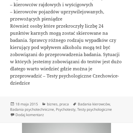
– kierowców rajdowych i wyścigowych
– kierowców pojazdów uprzywilejowanych,
przewożących pieniądze
Również osoby które przekroczyły liczbę 24
punktów karnych mogą zostać skierowane na
badania. Sprawcy różnego rodzaju wypadków czy
kierujący pod wpływem alkoholu mogą też być
zobowiązani do przeprowadzenia badania. Sytuacji
w których jesteśmy zobowiązani do testów jest dużo
dlatego warto wiedzieć gdzie można je
przeprowadzić – Testy psychologiczne Czechowice-
dziedzice
Data
Kategorie
Tagi
18 maja 2015
biznes
,
praca
Badania kierowców
,
publikacji
Badania psychotechniczne
,
Psychotesty
,
Testy psychologiczne
do Badania psychologiczne kandydatów i kierowców
Dodaj komentarz