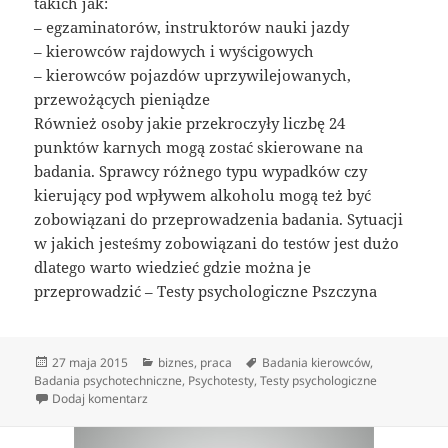
takich jak:
– egzaminatorów, instruktorów nauki jazdy
– kierowców rajdowych i wyścigowych
– kierowców pojazdów uprzywilejowanych,
przewożących pieniądze
Również osoby jakie przekroczyły liczbę 24
punktów karnych mogą zostać skierowane na
badania. Sprawcy różnego typu wypadków czy
kierujący pod wpływem alkoholu mogą też być
zobowiązani do przeprowadzenia badania. Sytuacji
w jakich jesteśmy zobowiązani do testów jest dużo
dlatego warto wiedzieć gdzie można je
przeprowadzić – Testy psychologiczne Pszczyna
Data
Kategorie
Tagi
27 maja 2015
biznes
,
praca
Badania kierowców
,
publikacji
Badania psychotechniczne
,
Psychotesty
,
Testy psychologiczne
do Kto ma obowiązek wykonania testów
Dodaj komentarz