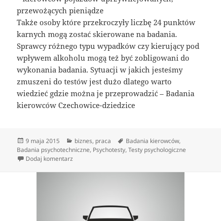
przewożących pieniądze
Także osoby które przekroczyły liczbę 24 punktów
karnych mogą zostać skierowane na badania.
Sprawcy różnego typu wypadków czy kierujący pod
wpływem alkoholu mogą też być zobligowani do
wykonania badania. Sytuacji w jakich jesteśmy
zmuszeni do testów jest dużo dlatego warto
wiedzieć gdzie można je przeprowadzić – Badania
kierowców Czechowice-dziedzice
Data
Kategorie
Tagi
9 maja 2015
biznes
,
praca
Badania kierowców
,
publikacji
Badania psychotechniczne
,
Psychotesty
,
Testy psychologiczne
do Badania psychologiczne kandydatów i kierowców
Dodaj komentarz