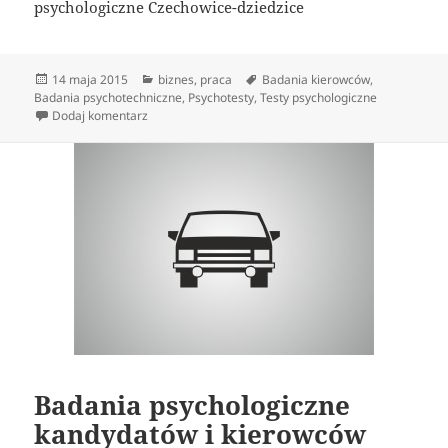
psychologiczne Czechowice-dziedzice
Data
Kategorie
Tagi
14 maja 2015
biznes
,
praca
Badania kierowców
,
publikacji
Badania psychotechniczne
,
Psychotesty
,
Testy psychologiczne
do Badania psychotechniczne
Dodaj komentarz
Badania psychologiczne
kandydatów i kierowców