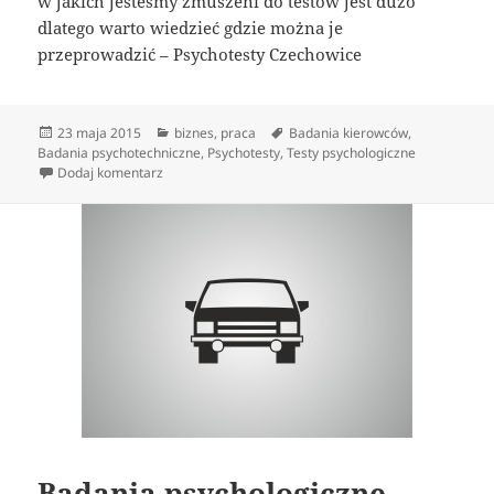
w jakich jesteśmy zmuszeni do testów jest dużo
dlatego warto wiedzieć gdzie można je
przeprowadzić – Psychotesty Czechowice
Data
Kategorie
Tagi
23 maja 2015
biznes
,
praca
Badania kierowców
,
publikacji
Badania psychotechniczne
,
Psychotesty
,
Testy psychologiczne
do Kto ma obowiązek wykonania testów
Dodaj komentarz
Badania psychologiczne