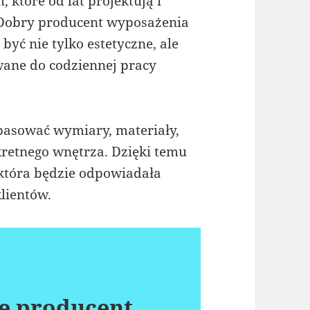
 które od lat projektują i
 Dobry producent wyposażenia
yć nie tylko estetyczne, ale
wane do codziennej pracy
asować wymiary, materiały,
kretnego wnętrza. Dzięki temu
 która będzie odpowiadała
lientów.
e producent