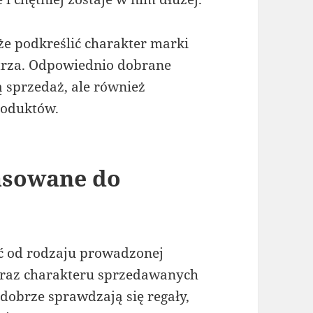
e podkreślić charakter marki
ętrza. Odpowiednio dobrane
 sprzedaż, ale również
roduktów.
asowane do
ć od rodzaju prowadzonej
 oraz charakteru sprzedawanych
obrze sprawdzają się regały,