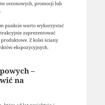
tów sezonowych, promocji lub
.
ym punkcie warto wykorzystać
atrakcyjnie zaprezentować
 produktowe. Z kolei ściany
nktów ekspozycyjnych.
epowych –
wić na