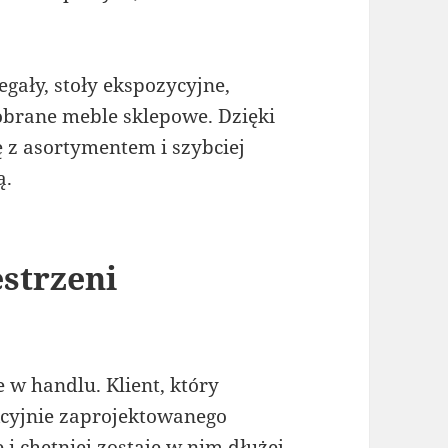
gały, stoły ekspozycyjne,
obrane meble sklepowe. Dzięki
ę z asortymentem i szybciej
ą.
estrzeni
 w handlu. Klient, który
cyjnie zaprojektowanego
 i chętniej zostaje w nim dłużej.