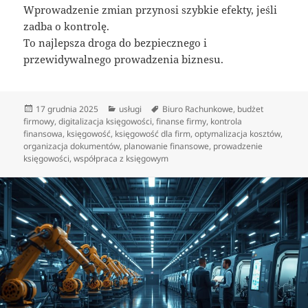
Wprowadzenie zmian przynosi szybkie efekty, jeśli
zadba o kontrolę.
To najlepsza droga do bezpiecznego i
przewidywalnego prowadzenia biznesu.
Data
Kategorie
Tagi
17 grudnia 2025
usługi
Biuro Rachunkowe
,
budżet
publikacji
firmowy
,
digitalizacja księgowości
,
finanse firmy
,
kontrola
finansowa
,
księgowość
,
księgowość dla firm
,
optymalizacja kosztów
,
organizacja dokumentów
,
planowanie finansowe
,
prowadzenie
księgowości
,
współpraca z księgowym