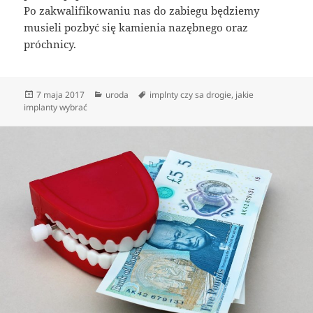
Po zakwalifikowaniu nas do zabiegu będziemy
musieli pozbyć się kamienia nazębnego oraz
próchnicy.
Data
Kategorie
Tagi
7 maja 2017
uroda
implnty czy sa drogie
,
jakie
publikacji
implanty wybrać