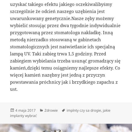
uzyskać takiego efektu jakiego oczekiwalibyśmy
szczególnie że odcień naszego uzębienia jest
uwarunkowany genetycznie.Nasze zęby możemy
wybielić stosując przez dwa tygodnie indywidualnie
przygotowaną przez stomatologa nakładkę. Inną
metodą nierzadko stosowaną w gabinetach
stomatologicznych jest naświetlanie ich specjalną
lampą UV. Taki zabieg trwa 1,5 godziny. Przed
zabiegiem wybielania trzeba usunąć gromadzący się
kamień,dzięki temu osiągniemy najlepsze efekty. Co
więcej kamień nazębny jest jedną z przyczyn
powstawania próchnicy jak i brzydkiego zapachu z
ust.
Data
Kategorie
Tagi
4 maja 2017
Zdrowie
implnty czy sa drogie
,
jakie
publikacji
implanty wybrać