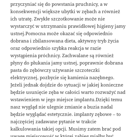
przyczyniać się do powstania pruchnicy, a w
konsekwencji większe ubytki w zębach a również
ich utratę. Zwykłe szczotkowanie może nie
wystarczyć w utrzymaniu prawidłowej higieny jamy
ustnej.Pomocna może okazać się odpowiednio
dobrana i zbilansowana dieta, aktywny tryb życia
oraz odpowiednio szybka reakcja w razie
wystąpienia próchnicy. Zachwalane są również
płyny do płukania jamy ustnej, poprawnie dobrana
pasta do zębówczy używanie szczoteczki
elektrycznej, pozbycie się kamienia nazębnego.
Jeżeli jednak dojdzie do sytuacji w jakiej konieczne
będzie usunięcie zęba w całości warto rozważyć nad
wstawieniem w jego miejsce implantu.Dzięki temu
nasz wygląd nie ulegnie zmianie a buzia nadal
będzie wyglądać estetycznie. implanty zębowe – to
najczęściej zadawane pytanie w trakcie
kalkulowania takiej opcji. Musimy zatem brać pod
uwagę miejscowość w której zabieg miałby być