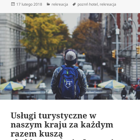
Data
Kategorie
Tagi
17 lutego 2018
rekreacja
poznń hotel
,
rekreacja
publikacji
Usługi turystyczne w
naszym kraju za każdym
razem kuszą