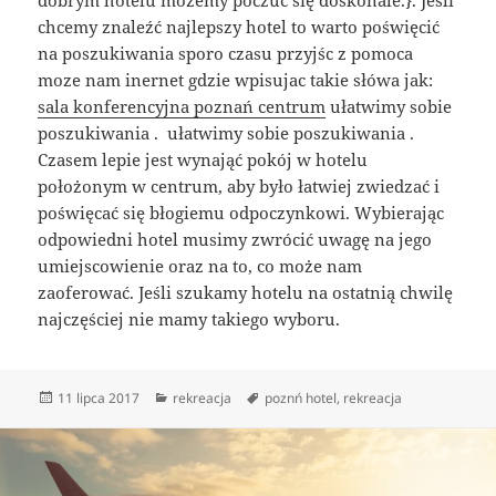
chcemy znaleźć najlepszy hotel to warto poświęcić
na poszukiwania sporo czasu przyjśc z pomoca
moze nam inernet gdzie wpisujac takie słówa jak:
sala konferencyjna poznań centrum
ułatwimy sobie
poszukiwania . ułatwimy sobie poszukiwania .
Czasem lepie jest wynająć pokój w hotelu
położonym w centrum, aby było łatwiej zwiedzać i
poświęcać się błogiemu odpoczynkowi. Wybierając
odpowiedni hotel musimy zwrócić uwagę na jego
umiejscowienie oraz na to, co może nam
zaoferować. Jeśli szukamy hotelu na ostatnią chwilę
najczęściej nie mamy takiego wyboru.
Data
Kategorie
Tagi
11 lipca 2017
rekreacja
poznń hotel
,
rekreacja
publikacji