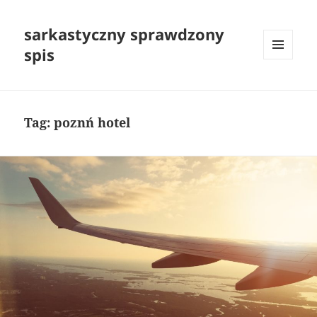
sarkastyczny sprawdzony
spis
MENU
I
WIDGETY
Tag:
poznń hotel