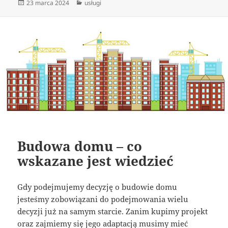
Data
Kategorie
23 marca 2024
usługi
publikacji
Budowa domu – co
wskazane jest wiedzieć
Gdy podejmujemy decyzję o budowie domu
jesteśmy zobowiązani do podejmowania wielu
decyzji już na samym starcie. Zanim kupimy projekt
oraz zajmiemy się jego adaptacją musimy mieć