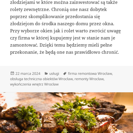
złodziejami w które można zainwestować są także
rolety zewnętrzne. Chronią one nasz dobytek
poprzez skomplikowanie przedostania się
złodziejom do środka naszego domu przez okna.
Przy wyborze okien jak i rolet warto zwrócić uwagę
czy firma w której kupujemy jest w stanie nam je
zamontować. Dzięki temu będziemy mieli pełne
przekonanie, że będą one nas prawidłowo chronić.
Data
Kategorie
Tagi
22 marca 2024
usługi
firma remontowa Wrocław
,
publikacji
obsługa techniczna obiektów Wrocław
,
remonty Wrocław
,
wykończenia wnętrz Wrocław