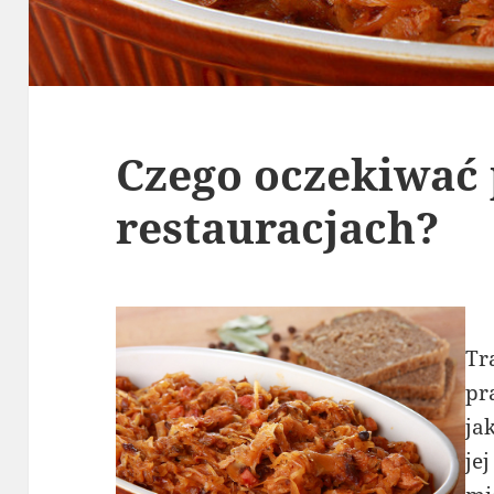
Czego oczekiwać 
restauracjach?
Tr
pr
ja
je