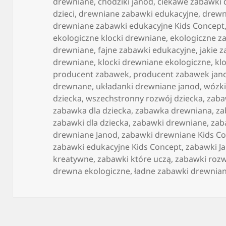
publikacji
drewniane
,
chodziki janod
,
ciekawe zabawki
dzieci
,
drewniane zabawki edukacyjne
,
drewn
drewniane zabawki edukacyjne Kids Concept
ekologiczne klocki drewniane
,
ekologiczne za
drewniane
,
fajne zabawki edukacyjne
,
jakie 
drewniane
,
klocki drewniane ekologiczne
,
kl
producent zabawek
,
producent zabawek jan
drewnane
,
układanki drewniane janod
,
wózki
dziecka
,
wszechstronny rozwój dziecka
,
zab
zabawka dla dziecka
,
zabawka drewniana
,
za
zabawki dla dziecka
,
zabawki drewniane
,
zab
drewniane Janod
,
zabawki drewniane Kids C
zabawki edukacyjne Kids Concept
,
zabawki J
kreatywne
,
zabawki które uczą
,
zabawki rozw
drewna ekologiczne
,
ładne zabawki drewnia