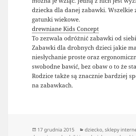
można je wziąć. Jedną z nich jest w
dziecka dla danej zabawki. Wszelkie
gatunki wiekowe.
drewniane Kids Concept
To zezwala odróżnić zabawki od siebi
Zabawki dla drobnych dzieci jakie m
niesłychanie proste oraz ergonomiczn
swobodne bawić, bez obaw o to że sta
Rodzice także są znacznie bardziej sp
na zabawkach.
Data
Kategorie
17 grudnia 2015
dziecko
,
sklepy inter