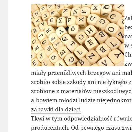
Za
be
na
w 
Ch
zw
miały przenikliwych brzegów ani mały
zrobiło sobie szkody ani nie łyknęło
zrobione z materiałów nieszkodliwyc
albowiem młodzi ludzie niejednokrotn
zabawki dla dzieci
Tkwi w tym odpowiedzialność również
producentach. Od pewnego czasu zwr