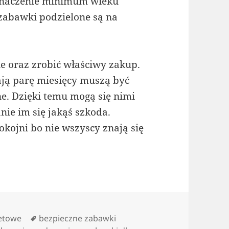
yznaczenie minimum wieku
 zabawki podzielone są na
e oraz zrobić właściwy zakup.
ają parę miesięcy muszą być
e. Dzięki temu mogą się nimi
nie im się jakąś szkoda.
okojni bo nie wszyscy znają się
Tagi
netowe
bezpieczne zabawki