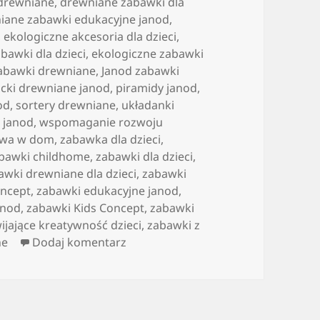
 drewniane
,
drewniane zabawki dla
iane zabawki edukacyjne janod
,
,
ekologiczne akcesoria dla dzieci
,
bawki dla dzieci
,
ekologiczne zabawki
zabawki drewniane
,
Janod zabawki
ocki drewniane janod
,
piramidy janod
,
od
,
sortery drewniane
,
układanki
 janod
,
wspomaganie rozwoju
awa w dom
,
zabawka dla dzieci
,
bawki childhome
,
zabawki dla dzieci
,
awki drewniane dla dzieci
,
zabawki
oncept
,
zabawki edukacyjne janod
,
anod
,
zabawki Kids Concept
,
zabawki
ijające kreatywność dzieci
,
zabawki z
do zabawki drewniane
ne
Dodaj komentarz