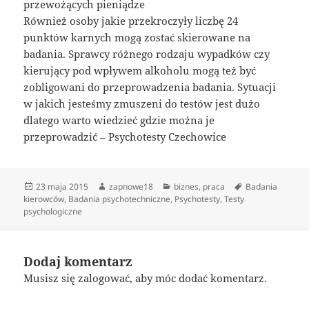
przewożących pieniądze
Również osoby jakie przekroczyły liczbę 24
punktów karnych mogą zostać skierowane na
badania. Sprawcy różnego rodzaju wypadków czy
kierujący pod wpływem alkoholu mogą też być
zobligowani do przeprowadzenia badania. Sytuacji
w jakich jesteśmy zmuszeni do testów jest dużo
dlatego warto wiedzieć gdzie można je
przeprowadzić – Psychotesty Czechowice
Data
Autor
Kategorie
Tagi
23 maja 2015
zapnowe18
biznes
,
praca
Badania
publikacji
kierowców
,
Badania psychotechniczne
,
Psychotesty
,
Testy
psychologiczne
Dodaj komentarz
Musisz się
zalogować
, aby móc dodać komentarz.