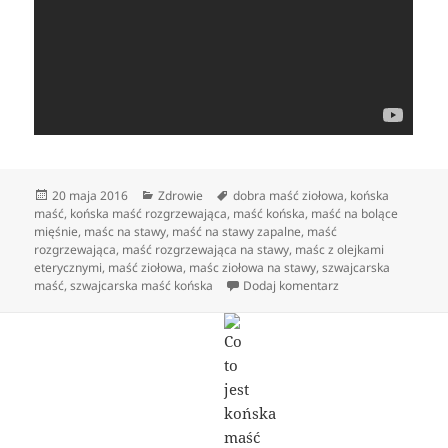
Data
Kategorie
Tagi
20 maja 2016
Zdrowie
dobra maść ziołowa
,
końska
publikacji
maść
,
końska maść rozgrzewająca
,
maść końska
,
maść na bolące
mięśnie
,
maśc na stawy
,
maść na stawy zapalne
,
maść
rozgrzewająca
,
maść rozgrzewająca na stawy
,
maśc z olejkami
eterycznymi
,
maść ziołowa
,
maśc ziołowa na stawy
,
szwajcarska
do Co to jest końsk
maść
,
szwajcarska maść końska
Dodaj komentarz