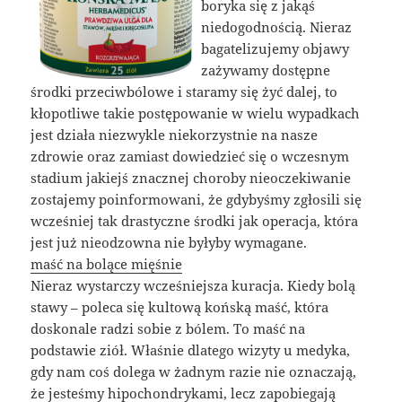
boryka się z jakąś
niedogodnością. Nieraz
bagatelizujemy objawy
zażywamy dostępne
środki przeciwbólowe i staramy się żyć dalej, to
kłopotliwe takie postępowanie w wielu wypadkach
jest działa niezwykle niekorzystnie na nasze
zdrowie oraz zamiast dowiedzieć się o wczesnym
stadium jakiejś znacznej choroby nieoczekiwanie
zostajemy poinformowani, że gdybyśmy zgłosili się
wcześniej tak drastyczne środki jak operacja, która
jest już nieodzowna nie byłyby wymagane.
maść na bolące mięśnie
Nieraz wystarczy wcześniejsza kuracja. Kiedy bolą
stawy – poleca się kultową końską maść, która
doskonale radzi sobie z bólem. To maść na
podstawie ziół. Właśnie dlatego wizyty u medyka,
gdy nam coś dolega w żadnym razie nie oznaczają,
że jesteśmy hipochondrykami, lecz zapobiegają