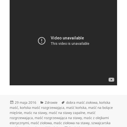
Data
Kategorie
Tagi
29 maja 2016
Zdrowie
dobra maść ziołowa
,
końska
publikacji
maść
,
końska maść rozgrzewająca
,
maść końska
,
maść na bolące
mięśnie
,
maśc na stawy
,
maść na stawy zapalne
,
maść
rozgrzewająca
,
maść rozgrzewająca na stawy
,
maśc z olejkami
eterycznymi
,
maść ziołowa
,
maśc ziołowa na stawy
,
szwajcarska