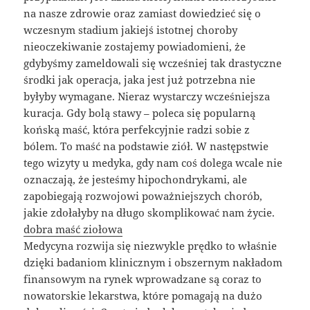
na nasze zdrowie oraz zamiast dowiedzieć się o
wczesnym stadium jakiejś istotnej choroby
nieoczekiwanie zostajemy powiadomieni, że
gdybyśmy zameldowali się wcześniej tak drastyczne
środki jak operacja, jaka jest już potrzebna nie
byłyby wymagane. Nieraz wystarczy wcześniejsza
kuracja. Gdy bolą stawy – poleca się popularną
końską maść, która perfekcyjnie radzi sobie z
bólem. To maść na podstawie ziół. W następstwie
tego wizyty u medyka, gdy nam coś dolega wcale nie
oznaczają, że jesteśmy hipochondrykami, ale
zapobiegają rozwojowi poważniejszych chorób,
jakie zdołałyby na długo skomplikować nam życie.
dobra maść ziołowa
Medycyna rozwija się niezwykle prędko to właśnie
dzięki badaniom klinicznym i obszernym nakładom
finansowym na rynek wprowadzane są coraz to
nowatorskie lekarstwa, które pomagają na dużo