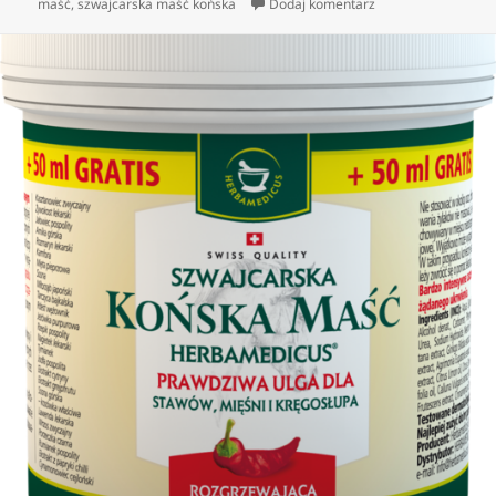
do Co to jest końsk
maść
,
szwajcarska maść końska
Dodaj komentarz