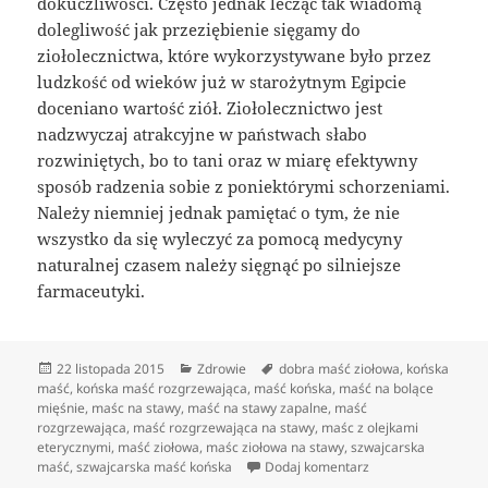
dokuczliwości. Często jednak lecząc tak wiadomą
dolegliwość jak przeziębienie sięgamy do
ziołolecznictwa, które wykorzystywane było przez
ludzkość od wieków już w starożytnym Egipcie
doceniano wartość ziół. Ziołolecznictwo jest
nadzwyczaj atrakcyjne w państwach słabo
rozwiniętych, bo to tani oraz w miarę efektywny
sposób radzenia sobie z poniektórymi schorzeniami.
Należy niemniej jednak pamiętać o tym, że nie
wszystko da się wyleczyć za pomocą medycyny
naturalnej czasem należy sięgnąć po silniejsze
farmaceutyki.
Data
Kategorie
Tagi
22 listopada 2015
Zdrowie
dobra maść ziołowa
,
końska
publikacji
maść
,
końska maść rozgrzewająca
,
maść końska
,
maść na bolące
mięśnie
,
maśc na stawy
,
maść na stawy zapalne
,
maść
rozgrzewająca
,
maść rozgrzewająca na stawy
,
maśc z olejkami
eterycznymi
,
maść ziołowa
,
maśc ziołowa na stawy
,
szwajcarska
do Co to jest końsk
maść
,
szwajcarska maść końska
Dodaj komentarz