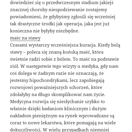
dowiedzieć się o przedwczesnym stadium jakiejś
znacznej choroby niespodziewanie zostajemy
powiadomieni, że gdybyśmy zgłosili się wcześniej
tak drastyczne środki jak operacja, jaka jest już
konieczna nie byłyby niezbędne.
maśc na stawy
Czasami wystarczy wcześniejsza kuracja. Kiedy bolą
stawy – poleca się znaną końską maść, która
świetnie radzi sobie z bólem. To maść na podstawie
ziół. W następstwie tego wizyty u medyka, gdy nam
coś dolega w żadnym razie nie oznaczają, że
jesteśmy hipochondrykami, lecz zapobiegają
rozwojowi poważniejszych schorzeń, które
zdołałyby na długo skomplikować nam życie.
Medycyna rozwija się niesłychanie szybko to
właśnie dzięki badaniom klinicznym i dużym
nakładom pieniężnym na rynek wprowadzane są
coraz to nowe lekarstwa, które pomagają na wiele
dokuczliwości. W wielu przypadkach niemniej